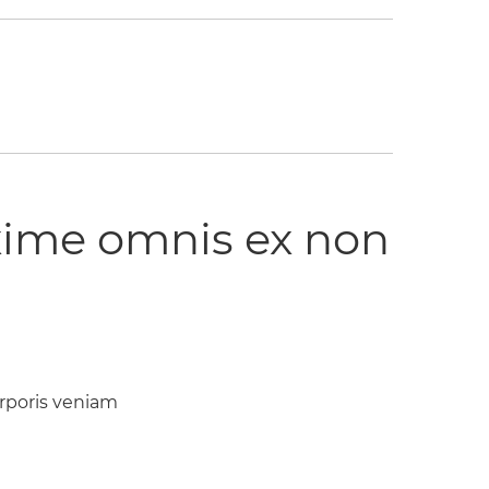
xime omnis ex non
orporis veniam