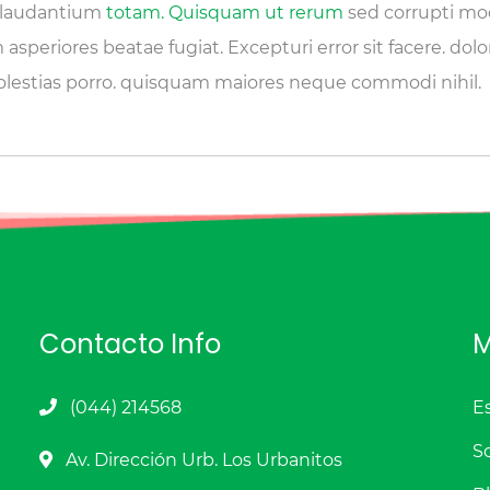
t laudantium
totam. Quisquam ut rerum
sed corrupti modi
 asperiores beatae fugiat. Excepturi error sit facere. dol
estias porro. quisquam maiores neque commodi nihil.
Contacto Info
M
(044) 214568
E
S
Av. Dirección Urb. Los Urbanitos