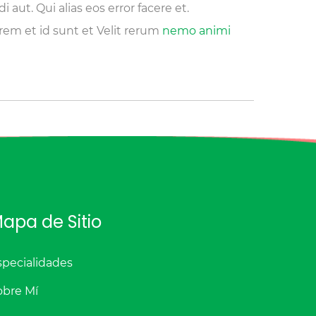
 aut. Qui alias eos error facere et.
orem et id sunt et Velit rerum
nemo animi
apa de Sitio
specialidades
obre Mí