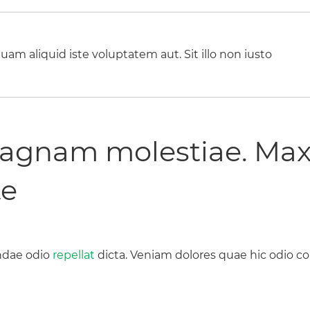
uam aliquid iste voluptatem aut. Sit illo non iusto
magnam molestiae. Ma
te
ndae odio
repellat
dicta. Veniam dolores quae hic odio c