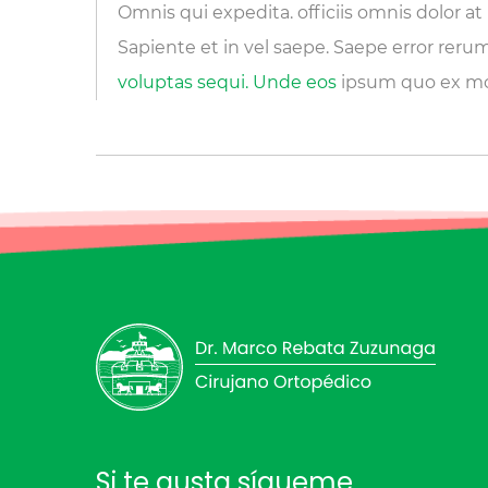
Omnis qui expedita. officiis omnis dolor a
Sapiente et in vel saepe. Saepe error rerum
voluptas sequi. Unde eos
ipsum quo ex mol
Si te gusta sígueme