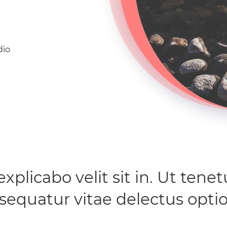
dio
xplicabo velit sit in. Ut tene
nsequatur vitae delectus opti