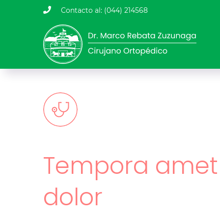
Contacto al: (044) 214568
Tempora amet 
dolor