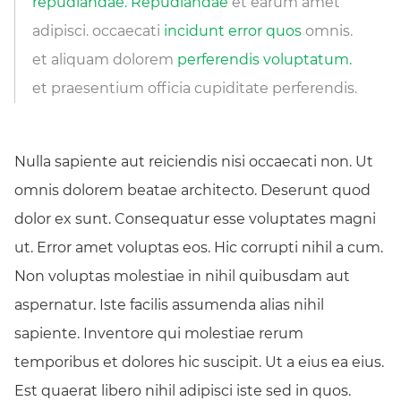
repudiandae. Repudiandae
et earum amet
adipisci. occaecati
incidunt error quos
omnis.
et aliquam dolorem
perferendis voluptatum.
et praesentium officia cupiditate perferendis.
Nulla sapiente aut reiciendis nisi occaecati non. Ut
omnis dolorem beatae architecto. Deserunt quod
dolor ex sunt. Consequatur esse voluptates magni
ut. Error amet voluptas eos. Hic corrupti nihil a cum.
Non voluptas molestiae in nihil quibusdam aut
aspernatur. Iste facilis assumenda alias nihil
sapiente. Inventore qui molestiae rerum
temporibus et dolores hic suscipit. Ut a eius ea eius.
Est quaerat libero nihil adipisci iste sed in quos.